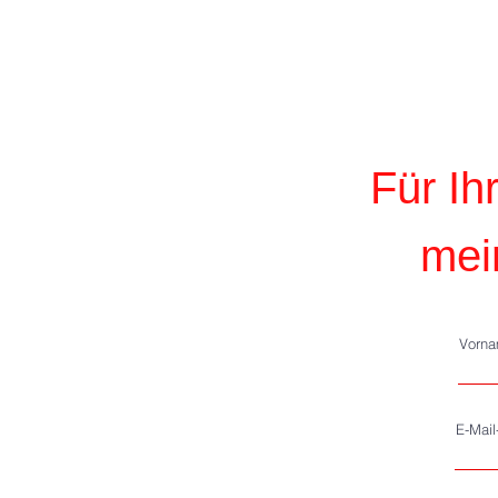
Für eine gerechte Altenhilf
allen KiezenÜber 25% der
Berliner:innen sind 60+ -
Tendenz steigend.
Für Ih
mei
Vorn
E-Mai