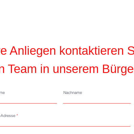
e in
Der Verein wannseeaten 1911 e.
V. lädt zum Neujahrsempfang
ein.
re Anliegen kontaktieren 
n Team in unserem Bürge
ame
Nachname
l-Adresse