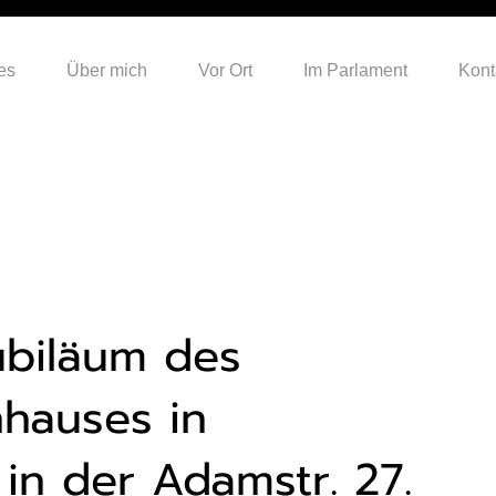
es
Über mich
Vor Ort
Im Parlament
Kont
ubiläum des
hauses in
 in der Adamstr. 27.