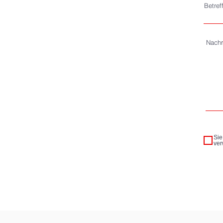
Betref
Nachr
Sie
ver