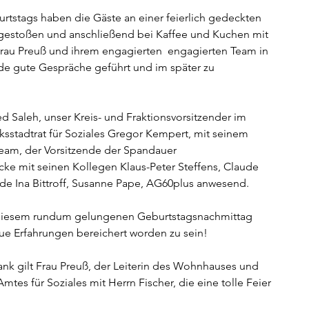
rtstags haben die Gäste an einer feierlich gedeckten 
ngestoßen und anschließend bei Kaffee und Kuchen mit 
Frau Preuß und ihrem engagierten  engagierten Team in 
e gute Gespräche geführt und im später zu 
 Saleh, unser Kreis- und Fraktionsvorsitzender im 
rksstadtrat für Soziales Gregor Kempert, mit seinem 
eam, der Vorsitzende der Spandauer 
cke mit seinen Kollegen Klaus-Peter Steffens, Claude 
de Ina Bittroff, Susanne Pape, AG60plus anwesend.  
 diesem rundum gelungenen Geburtstagsnachmittag 
e Erfahrungen bereichert worden zu sein! 
nk gilt Frau Preuß, der Leiterin des Wohnhauses und 
tes für Soziales mit Herrn Fischer, die eine tolle Feier 