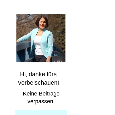
Neujahrsempfang ein.
sind unsere
Infostände.
Hi, danke fürs
Vorbeischauen!
Keine Beiträge
verpassen.