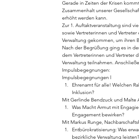
Gerade in Zeiten der Krisen komm
Zusammenhalt unserer Gesellschaft
erhöht werden kann.   
Zur 1. Auftaktveranstaltung sind vi
sowie Vertreterinnen und Vertreter 
Verwaltung gekommen, um ihren Beit
Nach der Begrüßung ging es in den
dem Vertreterinnen und Vertreter de
Verwaltung teilnahmen. Anschließe
Impulsbegegnungen:  
Impulsbegegnungen l 
Ehrenamt für alle! Welchen R
Inklusion?  
Mit Gerlinde Bendzuck und Malte An
Was Macht Armut mit Engagier
Engagement bewirken? 
Mit Markus Runge, Nachbarschaftsha
Entbürokratisierung: Was erwar
bezirkliche Verwaltung leisten?