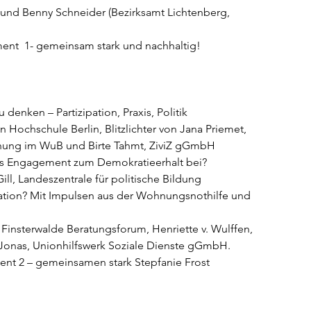
 und Benny Schneider (Bezirksamt Lichtenberg,  
nt  1- gemeinsam stark und nachhaltig!  
 denken – Partizipation, Praxis, Politik  
 Hochschule Berlin, Blitzlichter von Jana Priemet, 
schung im WuB und Birte Tahmt, ZiviZ gGmbH 
ches Engagement zum Demokratieerhalt bei? 
ll, Landeszentrale für politische Bildung 
nation? Mit Impulsen aus der Wohnungsnothilfe und 
lia Finsterwalde Beratungsforum, Henriette v. Wulffen, 
 Jonas, Unionhilfswerk Soziale Dienste gGmbH. 
t 2 – gemeinsamen stark Stepfanie Frost 