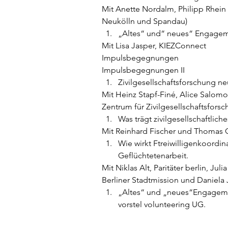
Mit Anette Nordalm, Philipp Rhein
Neukölln und Spandau) 
„Altes“ und“ neues“ Engageme
Mit Lisa Jasper, KIEZConnect 
Impulsbegegnungen 
Impulsbegegnungen II
Zivilgesellschaftsforschung neu
Mit Heinz Stapf-Finé, Alice Salomon
Zentrum für Zivilgesellschaftsfor
Was trägt zivilgesellschaftli
Mit Reinhard Fischer und Thomas Gi
Wie wirkt Ftreiwilligenkoordi
Geflüchtetenarbeit.  
Mit Niklas Alt, Paritäter berlin, Ju
Berliner Stadtmission und Daniela
„Altes“ und „neues“Engagemen
vorstel volunteering UG. 