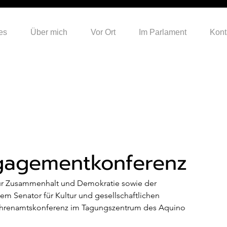
es
Über mich
Vor Ort
Im Parlament
Kont
Engagementkonferenz
r Zusammenhalt und Demokratie sowie der 
em Senator für Kultur und gesellschaftlichen 
 Ehrenamtskonferenz im Tagungszentrum des Aquino 