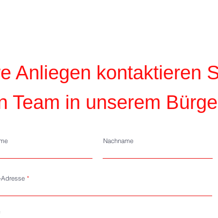
V. lädt zum Neujahrsempfang
ein.
re Anliegen kontaktieren 
n Team in unserem Bürge
ame
Nachname
l-Adresse
f