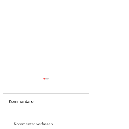
Kommentare
Der Verein
Der direkte We
Kommentar verfassen...