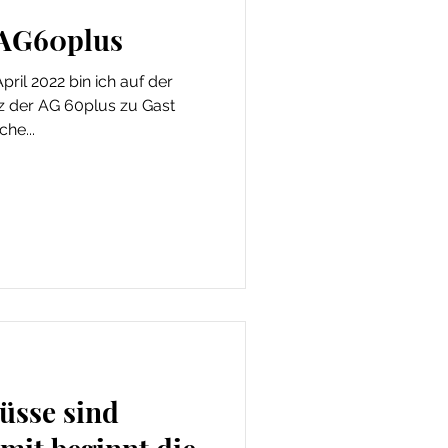
 AG60plus
auf der
 AG 60plus zu Gast
he...
üsse sind